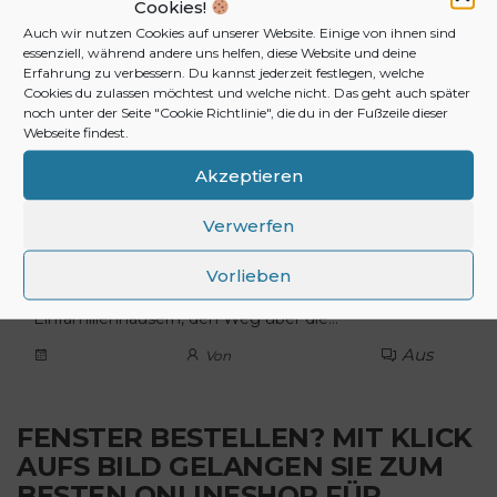
Fenster aufhebeln oder die Scheiben einschlagen.
Cookies!
Doch stoßen sie dabei auf Widerstand und gelangen
Auch wir nutzen Cookies auf unserer Website. Einige von ihnen sind
nicht binnen kürzester Zeit ins Hausinnere, geben…
essenziell, während andere uns helfen, diese Website und deine
Erfahrung zu verbessern. Du kannst jederzeit festlegen, welche
Aus
Von
Cookies du zulassen möchtest und welche nicht. Das geht auch später
noch unter der Seite "Cookie Richtlinie", die du in der Fußzeile dieser
Webseite findest.
Einbruchschutz Fenster
Akzeptieren
Bedauerlicherweise bleiben die häufigsten
Einbruchsfälle ungelöst. Die Aufklärungsrate der Polizei
Verwerfen
beträgt hiermit jedoch 20 Prozent. Das Fenster ist
hierbei der populärste Weg der Einbrecher. Häufig
Vorlieben
wählen die Diebe, beispielsweise bei
Einfamilienhäusern, den Weg über die…
Aus
Von
FENSTER BESTELLEN? MIT KLICK
AUFS BILD GELANGEN SIE ZUM
BESTEN ONLINESHOP FÜR