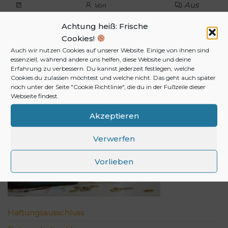
Aus
Von
Achtung heiß: Frische
Cookies!
FENSTER BESTELLEN? MIT KLICK
Auch wir nutzen Cookies auf unserer Website. Einige von ihnen sind
AUFS BILD GELANGEN SIE ZUM
essenziell, während andere uns helfen, diese Website und deine
BESTEN ONLINESHOP FÜR
Erfahrung zu verbessern. Du kannst jederzeit festlegen, welche
Cookies du zulassen möchtest und welche nicht. Das geht auch später
FENSTER!
noch unter der Seite "Cookie Richtlinie", die du in der Fußzeile dieser
Webseite findest.
Akzeptieren
Verwerfen
Vorlieben
Haftungsausschluss